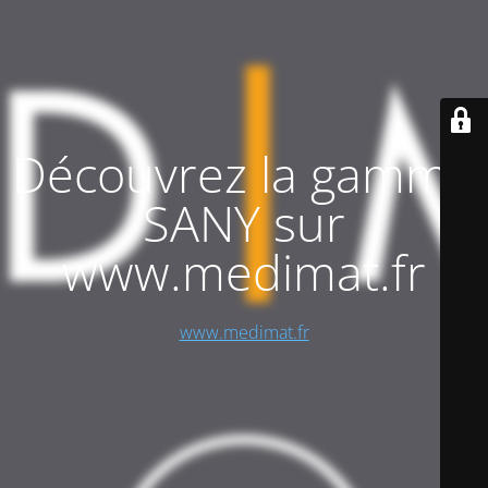
Découvrez la gamme
SANY sur
www.medimat.fr
www.medimat.fr